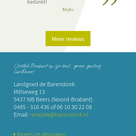
bedankt!
Mijke
Meer reviews
Ontdek Brabant op z´n best... groen, gastvrij
landleven!
Landgoed de Barendonk
Millseweg 13
5437 NB Beers (Noord-Brabant)
0485 - 316 436
of
06 10 30 22 08
Email:
receptie@barendonk.nl
Regels en afspraken