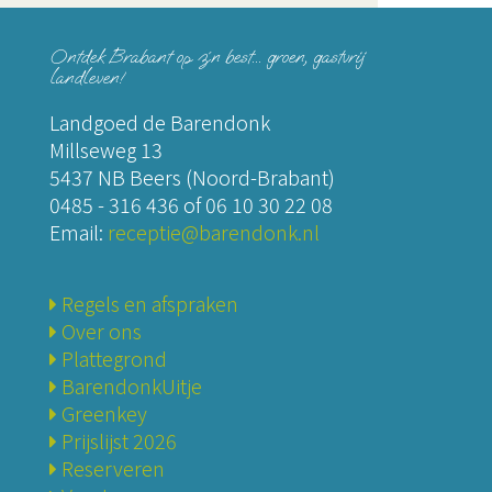
Ontdek Brabant op z´n best... groen, gastvrij
landleven!
Landgoed de Barendonk
Millseweg 13
5437 NB Beers (Noord-Brabant)
0485 - 316 436
of
06 10 30 22 08
Email:
receptie@barendonk.nl
Regels en afspraken
Over ons
Plattegrond
BarendonkUitje
Greenkey
Prijslijst 2026
Reserveren