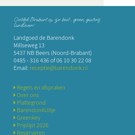
Ontdek Brabant op z´n best... groen, gastvrij
landleven!
Landgoed de Barendonk
Millseweg 13
5437 NB Beers (Noord-Brabant)
0485 - 316 436
of
06 10 30 22 08
Email:
receptie@barendonk.nl
Regels en afspraken
Over ons
Plattegrond
BarendonkUitje
Greenkey
Prijslijst 2026
Reserveren