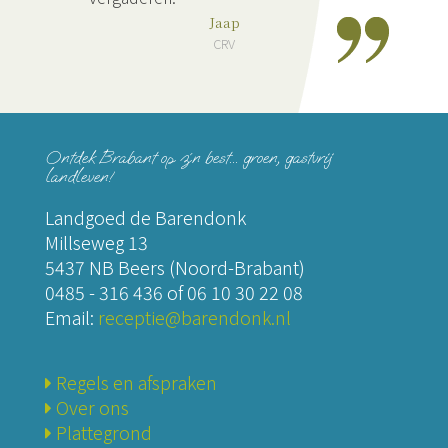
Jaap
CRV
Ontdek Brabant op z´n best... groen, gastvrij
landleven!
Landgoed de Barendonk
Millseweg 13
5437 NB Beers (Noord-Brabant)
0485 - 316 436
of
06 10 30 22 08
Email:
receptie@barendonk.nl
Regels en afspraken
Over ons
Plattegrond