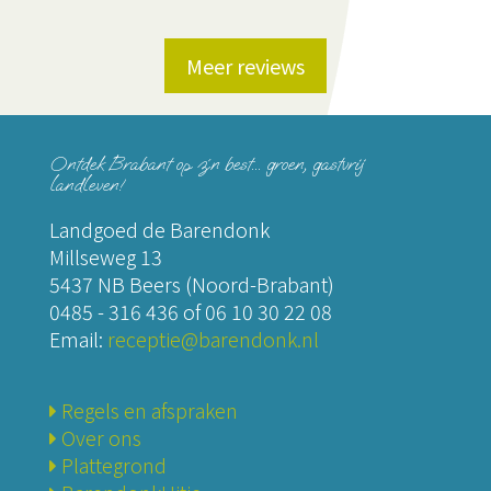
Meer reviews
Ontdek Brabant op z´n best... groen, gastvrij
landleven!
Landgoed de Barendonk
Millseweg 13
5437 NB Beers (Noord-Brabant)
0485 - 316 436
of
06 10 30 22 08
Email:
receptie@barendonk.nl
Regels en afspraken
Over ons
Plattegrond