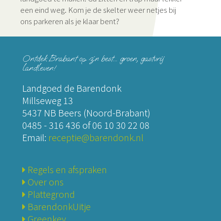
een eind weg. Kom je de skelter weer netjes bij
ons parkeren als je klaar bent?
Ontdek Brabant op z´n best... groen, gastvrij
landleven!
Landgoed de Barendonk
Millseweg 13
5437 NB Beers (Noord-Brabant)
0485 - 316 436
of
06 10 30 22 08
Email:
receptie@barendonk.nl
Regels en afspraken
Over ons
Plattegrond
BarendonkUitje
Greenkey