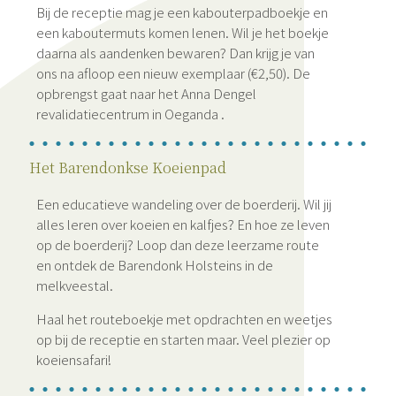
Bij de receptie mag je een kabouterpadboekje en
een kaboutermuts komen lenen. Wil je het boekje
daarna als aandenken bewaren? Dan krijg je van
ons na afloop een nieuw exemplaar (€2,50). De
opbrengst gaat naar het Anna Dengel
revalidatiecentrum in Oeganda .
Het Barendonkse Koeienpad
Een educatieve wandeling over de boerderij. Wil jij
alles leren over koeien en kalfjes? En hoe ze leven
op de boerderij? Loop dan deze leerzame route
en ontdek de Barendonk Holsteins in de
melkveestal.
Haal het routeboekje met opdrachten en weetjes
op bij de receptie en starten maar. Veel plezier op
koeiensafari!