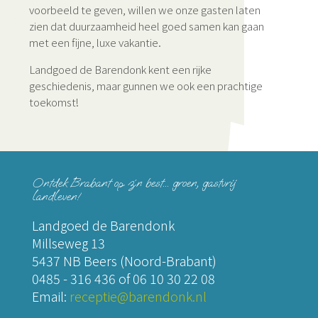
voorbeeld te geven, willen we onze gasten laten
zien dat duurzaamheid heel goed samen kan gaan
met een fijne, luxe vakantie.
Landgoed de Barendonk kent een rijke
geschiedenis, maar gunnen we ook een prachtige
toekomst!
Ontdek Brabant op z´n best... groen, gastvrij
landleven!
Landgoed de Barendonk
Millseweg 13
5437 NB Beers (Noord-Brabant)
0485 - 316 436
of
06 10 30 22 08
Email:
receptie@barendonk.nl