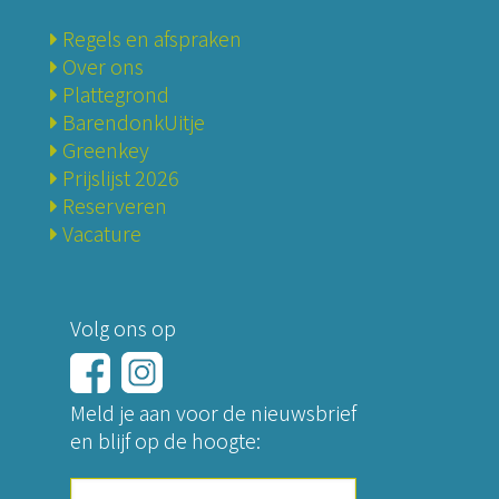
Regels en afspraken
Over ons
Plattegrond
BarendonkUitje
Greenkey
Prijslijst 2026
Reserveren
Vacature
Volg ons op
Meld je aan voor de nieuwsbrief
en blijf op de hoogte:
E-