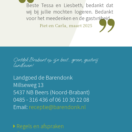
;
Beste Tessa en Liesbeth, bedankt dat
wij bij jullie mochten logeren. Bedankt
voor het meedenken en de gastvrijheid.
Piet en Carla, maart 2025
Ontdek Brabant op z´n best... groen, gastvrij
landleven!
Landgoed de Barendonk
Millseweg 13
5437 NB Beers (Noord-Brabant)
0485 - 316 436
of
06 10 30 22 08
Email:
receptie@barendonk.nl
Regels en afspraken