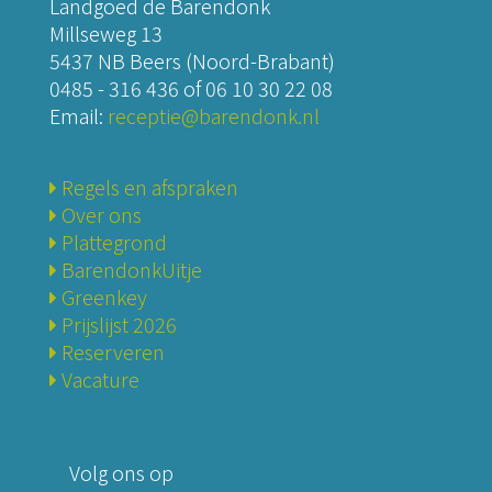
e
Landgoed de Barendonk
e
Millseweg 13
n
5437 NB Beers (Noord-Brabant)
s
0485 - 316 436
of
06 10 30 22 08
e
Email:
receptie@barendonk.nl
n
t
.
Regels en afspraken
e
Over ons
d
Plattegrond
BarendonkUitje
Greenkey
Prijslijst 2026
Reserveren
Vacature
Volg ons op