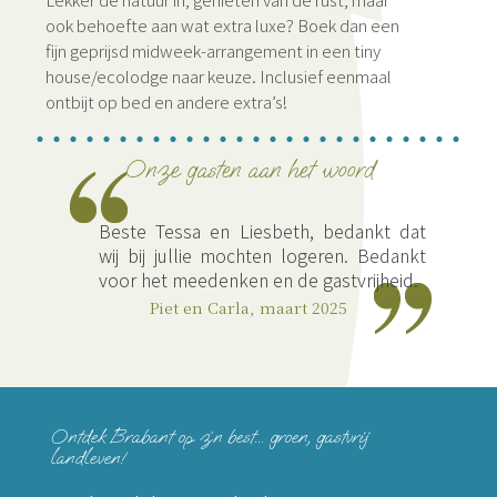
ook behoefte aan wat extra luxe? Boek dan een
fijn geprijsd midweek-arrangement in een tiny
house/ecolodge naar keuze. Inclusief eenmaal
ontbijt op bed en andere extra’s!
Onze gasten aan het woord
,
Beste Tessa en Liesbeth, bedankt dat
e
wij bij jullie mochten logeren. Bedankt
n
voor het meedenken en de gastvrijheid.
n
Piet en Carla, maart 2025
n
s
e
.
.
Ontdek Brabant op z´n best... groen, gastvrij
e
landleven!
m