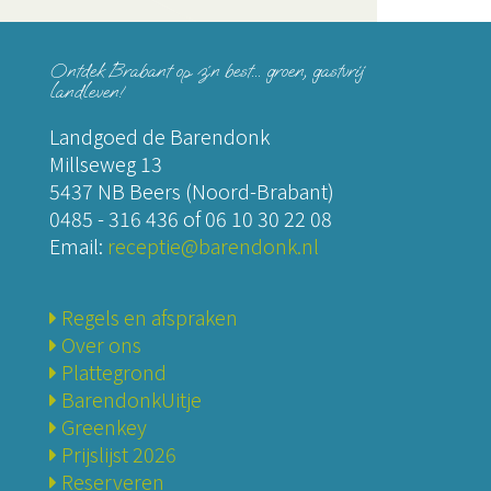
Ontdek Brabant op z´n best... groen, gastvrij
landleven!
Landgoed de Barendonk
Millseweg 13
5437 NB Beers (Noord-Brabant)
0485 - 316 436
of
06 10 30 22 08
Email:
receptie@barendonk.nl
Regels en afspraken
Over ons
Plattegrond
BarendonkUitje
Greenkey
Prijslijst 2026
Reserveren