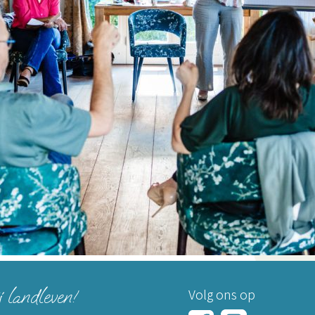
j landleven!
Volg ons op