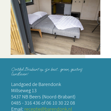
Ontdek Brabant op z´n best... groen, gastvrij
landleven!
Landgoed de Barendonk
Millseweg 13
5437 NB Beers (Noord-Brabant)
0485 - 316 436
of
06 10 30 22 08
Email:
receptie@barendonk.nl