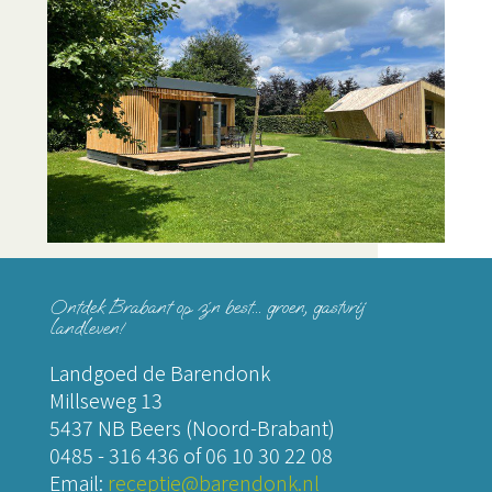
Ontdek Brabant op z´n best... groen, gastvrij
landleven!
Landgoed de Barendonk
Millseweg 13
5437 NB Beers (Noord-Brabant)
0485 - 316 436
of
06 10 30 22 08
Email:
receptie@barendonk.nl