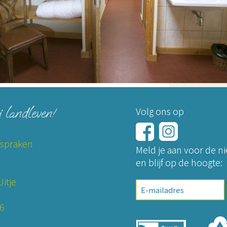
j landleven!
Volg ons op
fspraken
Meld je aan voor de n
en blijf op de hoogte:
itje
E-
mailadres
26