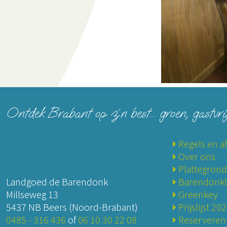
Ontdek Brabant op z´n best... groen, gastvri
Regels en a
Over ons
Plattegrond
Landgoed de Barendonk
BarendonkU
Millseweg 13
Greenkey
5437 NB Beers (Noord-Brabant)
Prijslijst 20
0485 - 316 436
of
06 10 30 22 08
Reserveren