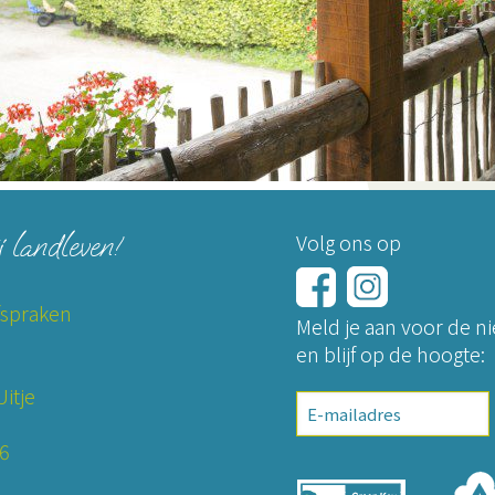
j landleven!
Volg ons op
fspraken
Meld je aan voor de n
en blijf op de hoogte:
itje
E-
mailadres
26