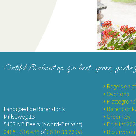
Ontdek Brabant op z´n best... groen, gastvri
Regels en a
Over ons
Plattegrond
Landgoed de Barendonk
BarendonkU
Millseweg 13
Greenkey
5437 NB Beers (Noord-Brabant)
Prijslijst 20
0485 - 316 436
of
06 10 30 22 08
Reserveren