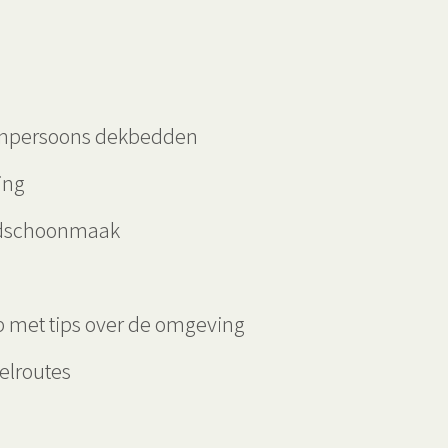
enpersoons dekbedden
ing
ndschoonmaak
 met tips over de omgeving
elroutes