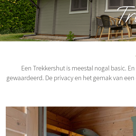
Tr
Een Trekkershut is meestal nogal basic. En
gewaardeerd. De privacy en het gemak van een 