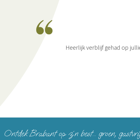
Heerlijk verblijf gehad op j
Ontdek Brabant op z´n best... groen, gastvri