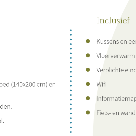
Inclusief
Kussens en e
Vloerverwarm
Verplichte ei
bed (140x200 cm) en
Wifi
Informatiemap
den.
Fiets- en wand
l.