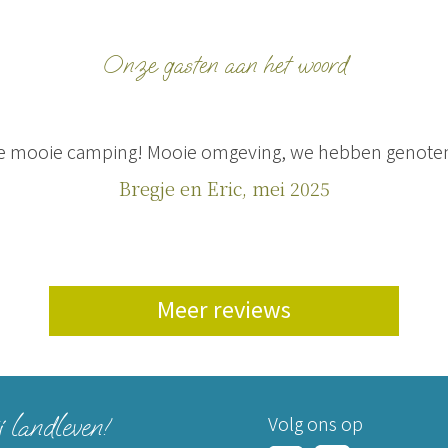
Onze gasten aan het woord
ullie mooie camping! Mooie omgeving, we hebben genote
Bregje en Eric, mei 2025
Meer reviews
j landleven!
Volg ons op