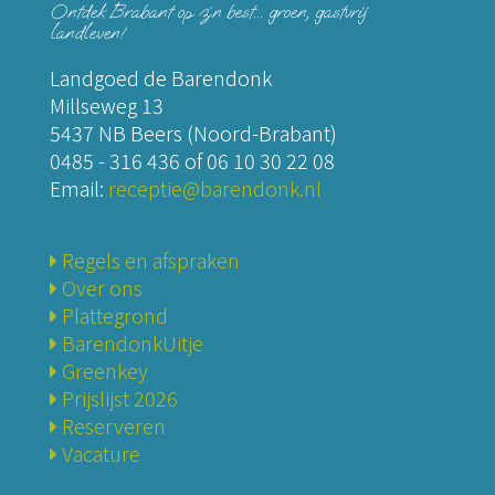
Ontdek Brabant op z´n best... groen, gastvrij
landleven!
Landgoed de Barendonk
Millseweg 13
5437 NB Beers (Noord-Brabant)
0485 - 316 436
of
06 10 30 22 08
Email:
receptie@barendonk.nl
Regels en afspraken
Over ons
Plattegrond
BarendonkUitje
Greenkey
Prijslijst 2026
Reserveren
Vacature